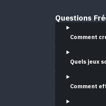
Questions Fr
Comment cré
Quels jeux s
Comment eff