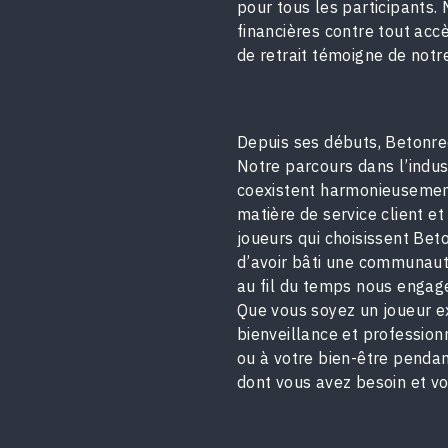
pour tous les participants.
financières contre tout acc
de retrait témoigne de not
Depuis ses débuts, Betonred 
Notre parcours dans l’indust
coexistent harmonieusement
matière de service client e
joueurs qui choisissent Bet
d’avoir bâti une communauté
au fil du temps nous engage
Que vous soyez un joueur e
bienveillance et profession
ou à votre bien-être pendan
dont vous avez besoin et vou