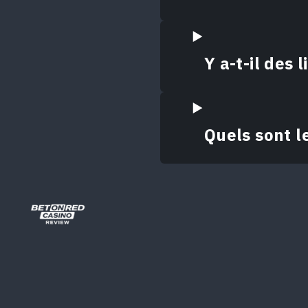
Y a-t-il des 
Quels sont l