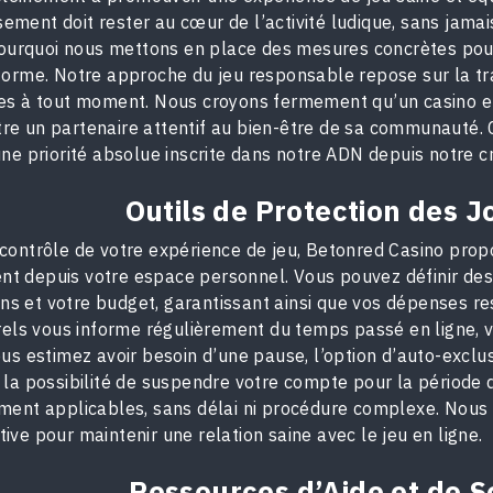
ement doit rester au cœur de l’activité ludique, sans jama
st pourquoi nous mettons en place des mesures concrètes p
eforme. Notre approche du jeu responsable repose sur la tra
les à tout moment. Nous croyons fermement qu’un casino en 
t être un partenaire attentif au bien-être de sa communauté
une priorité absolue inscrite dans notre ADN depuis notre c
Outils de Protection des 
e contrôle de votre expérience de jeu, Betonred Casino pr
nt depuis votre espace personnel. Vous pouvez définir des
ns et votre budget, garantissant ainsi que vos dépenses re
ls vous informe régulièrement du temps passé en ligne, 
vous estimez avoir besoin d’une pause, l’option d’auto-exc
t la possibilité de suspendre votre compte pour la période 
ement applicables, sans délai ni procédure complexe. Nous
ive pour maintenir une relation saine avec le jeu en ligne.