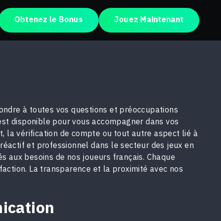
Obtenez le Bonus
Jouez Maintenant
ondre à toutes vos questions et préoccupations
 est disponible pour vous accompagner dans vos
 la vérification de compte ou tout autre aspect lié à
réactif et professionnel dans le secteur des jeux en
s aux besoins de nos joueurs français. Chaque
faction. La transparence et la proximité avec nos
ication