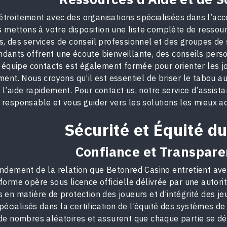
Ressources d’Aide et de S
étroitement avec des organisations spécialisées dans l’a
ous mettons à votre disposition une liste complète de ressou
s, des services de conseil professionnel et des groupes de
ndants offrent une écoute bienveillante, des conseils pe
re équipe contacts est également formée pour orienter les 
ement. Nous croyons qu’il est essentiel de briser le tabou 
 l’aide rapidement. Pour contact us, notre service d’assist
 responsable et vous guider vers les solutions les mieux a
Sécurité et Équité d
Confiance et Transpar
ondement de la relation que Betonred Casino entretient ave
eforme opère sous licence officielle délivrée par une autori
s en matière de protection des joueurs et d’intégrité des j
cialisés dans la certification de l’équité des systèmes de j
 de nombres aléatoires et assurent que chaque partie se d