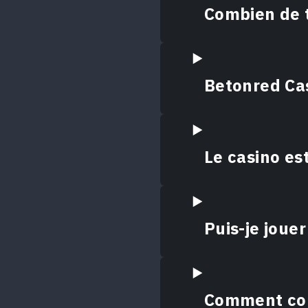
Combien de t
Betonred Cas
Le casino est
Puis-je jouer
Comment cont