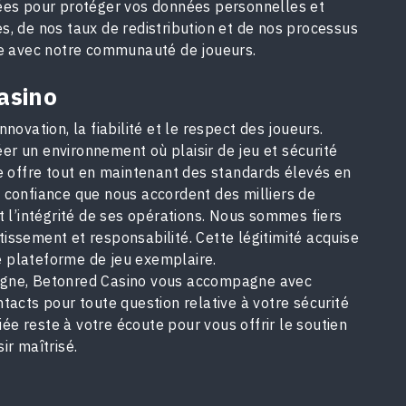
ncées pour protéger vos données personnelles et
s, de nos taux de redistribution et de nos processus
se avec notre communauté de joueurs.
asino
novation, la fiabilité et le respect des joueurs.
réer un environnement où plaisir de jeu et sécurité
 offre tout en maintenant des standards élevés en
a confiance que nous accordent des milliers de
t l’intégrité de ses opérations. Nous sommes fiers
issement et responsabilité. Cette légitimité acquise
e plateforme de jeu exemplaire.
 ligne, Betonred Casino vous accompagne avec
tacts pour toute question relative à votre sécurité
e reste à votre écoute pour vous offrir le soutien
ir maîtrisé.