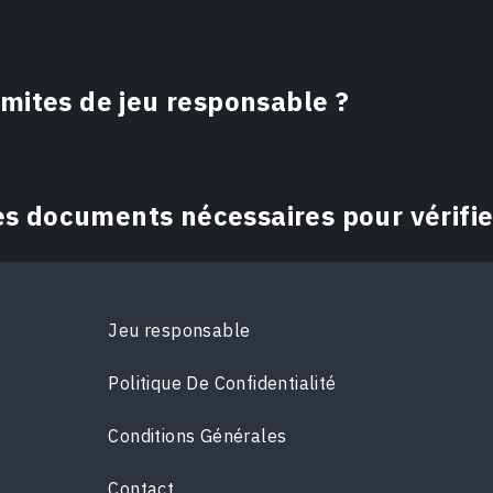
limites de jeu responsable ?
es documents nécessaires pour vérifi
Jeu responsable
Politique De Confidentialité
Conditions Générales
Contact