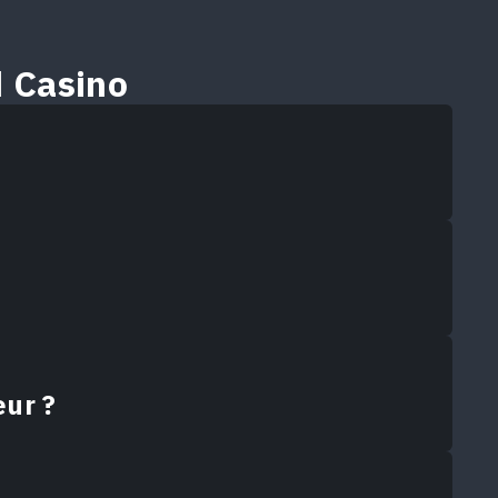
 Casino
ur ?