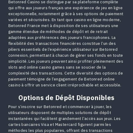
Betonred Casino se distingue par sa plateforme complète
qui offre aux joueurs français une expérience de jeu en ligne
exceptionnelle, notamment grâce à ses options de paiement
variées et sécurisées. En tant que casino en ligne moderne,
Betonred France met à disposition de ses utilisateurs une
gamme étendue de méthodes de dépôt et de retrait
adaptées aux préférences des joueurs francophones. La
flexibilité des transactions financières constitue l’un des
piliers essentiels de l’expérience utilisateur sur Betonred
connexion, permettant à chacun de gérer ses fonds en toute
simplicité. Les joueurs peuvent ainsi profiter pleinement des
slots and online casino games sans se soucier de la
complexité des transactions. Cette diversité des options de
paiement témoigne de l’engagement de Betonred online
casino à offrir un service client irréprochable et accessible.
Options de Dépôt Disponibles
Pour s’inscrire sur Betonred et commencer à jouer, les
utilisateurs disposent de multiples solutions de dépôt
instantanées qui facilitent grandement l’accès aux jeux. Les
cartes bancaires Visa et Mastercard figurent parmi les
méthodes les plus populaires, offrant des transactions