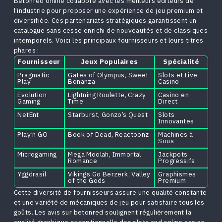
Betonred online collabore avec les meilleurs éditeurs de
l’industrie pour proposer une expérience de jeu premium et
diversifiée. Ces partenariats stratégiques garantissent un
catalogue sans cesse enrichi de nouveautés et de classiques
intemporels. Voici les principaux fournisseurs et leurs titres
phares :
Fournisseur
Jeux Populaires
Spécialité
Pragmatic
Gates of Olympus, Sweet
Slots et Live
Play
Bonanza
Casino
Evolution
Lightning Roulette, Crazy
Casino en
Gaming
Time
Direct
NetEnt
Starburst, Gonzo’s Quest
Slots
Innovantes
Play’n GO
Book of Dead, Reactoonz
Machines à
Sous
Microgaming
Mega Moolah, Immortal
Jackpots
Romance
Progressifs
Yggdrasil
Vikings Go Berzerk, Valley
Graphismes
of the Gods
Premium
Cette diversité de fournisseurs assure une qualité constante
et une variété de mécaniques de jeu pour satisfaire tous les
goûts. Les avis sur betonred soulignent régulièrement la