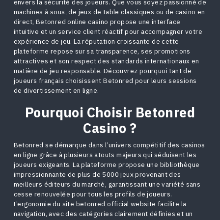
envers la sécurité des joueurs. Que vous soyez passionné de
machines à sous, de jeux de table classiques ou de casino en
direct, Betonred online casino propose une interface
intuitive et un service client réactif pour accompagner votre
expérience de jeu. La réputation croissante de cette
plateforme repose sur sa transparence, ses promotions
attractives et son respect des standards internationaux en
matière de jeu responsable. Découvrez pourquoi tant de
joueurs français choisissent Betonred pour leurs sessions
de divertissement en ligne.
Pourquoi Choisir Betonred
Casino ?
Betonred se démarque dans l’univers compétitif des casinos
en ligne grâce à plusieurs atouts majeurs qui séduisent les
joueurs exigeants. La plateforme propose une bibliothèque
impressionnante de plus de 5000 jeux provenant des
meilleurs éditeurs du marché, garantissant une variété sans
cesse renouvelée pour tous les profils de joueurs.
L’ergonomie du site betonred official website facilite la
navigation, avec des catégories clairement définies et un