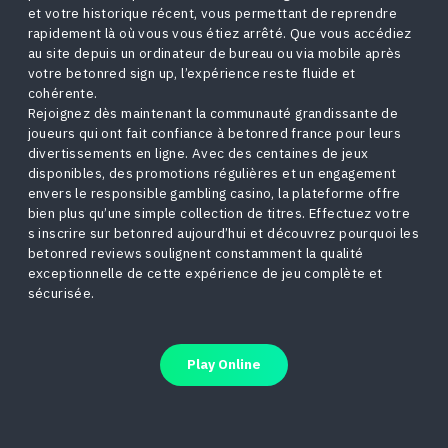
et votre historique récent, vous permettant de reprendre
rapidement là où vous vous étiez arrêté. Que vous accédiez
au site depuis un ordinateur de bureau ou via mobile après
votre betonred sign up, l’expérience reste fluide et
cohérente.
Rejoignez dès maintenant la communauté grandissante de
joueurs qui ont fait confiance à betonred france pour leurs
divertissements en ligne. Avec des centaines de jeux
disponibles, des promotions régulières et un engagement
envers le responsible gambling casino, la plateforme offre
bien plus qu’une simple collection de titres. Effectuez votre
s inscrire sur betonred aujourd’hui et découvrez pourquoi les
betonred reviews soulignent constamment la qualité
exceptionnelle de cette expérience de jeu complète et
sécurisée.
Play Online