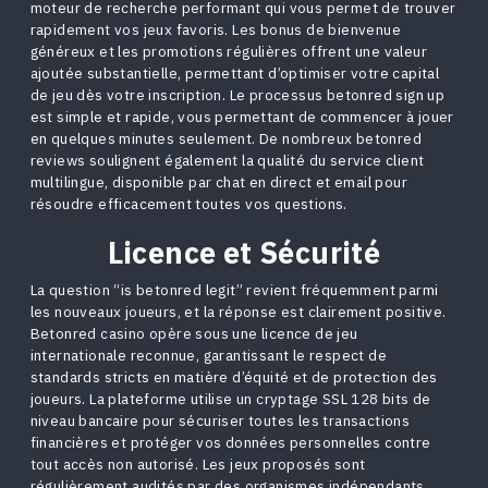
moteur de recherche performant qui vous permet de trouver
rapidement vos jeux favoris. Les bonus de bienvenue
généreux et les promotions régulières offrent une valeur
ajoutée substantielle, permettant d’optimiser votre capital
de jeu dès votre inscription. Le processus betonred sign up
est simple et rapide, vous permettant de commencer à jouer
en quelques minutes seulement. De nombreux betonred
reviews soulignent également la qualité du service client
multilingue, disponible par chat en direct et email pour
résoudre efficacement toutes vos questions.
Licence et Sécurité
La question “is betonred legit” revient fréquemment parmi
les nouveaux joueurs, et la réponse est clairement positive.
Betonred casino opère sous une licence de jeu
internationale reconnue, garantissant le respect de
standards stricts en matière d’équité et de protection des
joueurs. La plateforme utilise un cryptage SSL 128 bits de
niveau bancaire pour sécuriser toutes les transactions
financières et protéger vos données personnelles contre
tout accès non autorisé. Les jeux proposés sont
régulièrement audités par des organismes indépendants