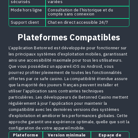
sécurisés
variées
Mode hors ligne
Consultation de l’historique et du
compte sans connexion
Support client
Chat en direct accessible 24/7
Plateformes Compatibles
L’application Betonred est développée pour fonctionner sur
les principaux systèmes d’exploitation mobiles, garantissant
ainsi une accessibilité maximale pour tous les utilisateurs.
Que vous possédiez un appareil iOS ou Android, vous
pourrez profiter pleinement de toutes les fonctionnalités
offertes par ce safe casino. La compatibilité étendue assure
que la majorité des joueurs français peuvent installer et
utiliser l’application sans contraintes techniques
particulières. Les développeurs de Betonred Casino mettent
régulièrement à jour l’application pour maintenir la
compatibilité avec les dernières versions des systèmes
d’exploitation et améliorer les performances globales. Cette
approche garantit une expérience optimale, quelle que soit la
configuration de votre appareil mobile.
Plateforme
Version minimale
Espace de