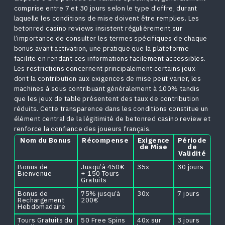
comprise entre 7 et 30 jours selon le type d’offre, durant
laquelle les conditions de mise doivent être remplies. Les
betonred casino reviews insistent régulièrement sur
l’importance de consulter les termes spécifiques de chaque
bonus avant activation, une pratique que la plateforme
facilite en rendant ces informations facilement accessibles.
Les restrictions concernent principalement certains jeux
dont la contribution aux exigences de mise peut varier, les
machines à sous contribuant généralement à 100% tandis
que les jeux de table présentent des taux de contribution
réduits. Cette transparence dans les conditions constitue un
élément central de la légitimité de betonred casino review et
renforce la confiance des joueurs français.
Nom du Bonus
Récompense
Exigence
Période
de Mise
de
Validité
Bonus de
Jusqu’à 450€
35x
30 jours
Bienvenue
+ 150 Tours
Gratuits
Bonus de
75% jusqu’à
30x
7 jours
Rechargement
200€
Hebdomadaire
Tours Gratuits du
50 Free Spins
40x sur
3 jours