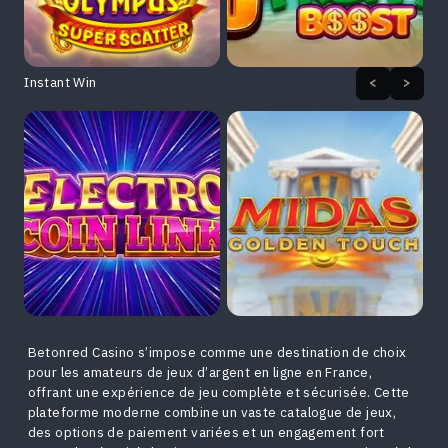
Instant Win
<
>
Play now
Play now
Betonred Casino s’impose comme une destination de choix
Play now
Play now
pour les amateurs de jeux d’argent en ligne en France,
offrant une expérience de jeu complète et sécurisée. Cette
plateforme moderne combine un vaste catalogue de jeux,
des options de paiement variées et un engagement fort