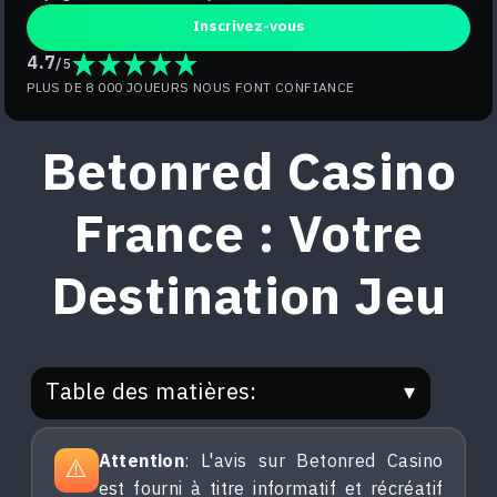
Inscrivez-vous
4.7
/
5
PLUS DE 8 000 JOUEURS NOUS FONT CONFIANCE
Betonred Casino
France : Votre
Destination Jeu
Table des matières:
Attention
: L'avis sur Betonred Casino
⚠️
est fourni à titre informatif et récréatif