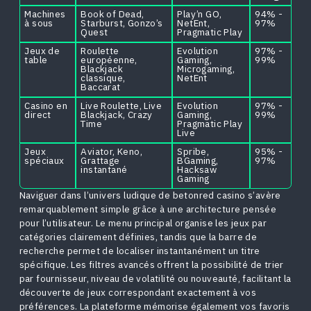
Machines
Book of Dead,
Play’n GO,
94% -
à sous
Starburst, Gonzo’s
NetEnt,
97%
Quest
Pragmatic Play
Jeux de
Roulette
Evolution
97% -
table
européenne,
Gaming,
99%
Blackjack
Microgaming,
classique,
NetEnt
Baccarat
Casino en
Live Roulette, Live
Evolution
97% -
direct
Blackjack, Crazy
Gaming,
99%
Time
Pragmatic Play
Live
Jeux
Aviator, Keno,
Spribe,
95% -
spéciaux
Grattage
BGaming,
97%
instantané
Hacksaw
Gaming
Naviguer dans l’univers ludique de betonred casino s’avère
remarquablement simple grâce à une architecture pensée
pour l’utilisateur. Le menu principal organise les jeux par
catégories clairement définies, tandis que la barre de
recherche permet de localiser instantanément un titre
spécifique. Les filtres avancés offrent la possibilité de trier
par fournisseur, niveau de volatilité ou nouveauté, facilitant la
découverte de jeux correspondant exactement à vos
préférences. La plateforme mémorise également vos favoris