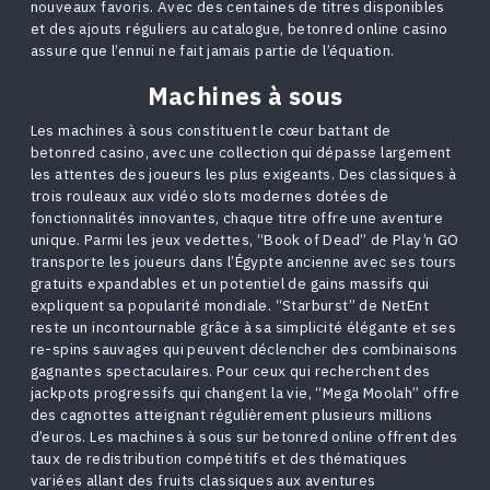
nouveaux favoris. Avec des centaines de titres disponibles
et des ajouts réguliers au catalogue, betonred online casino
assure que l’ennui ne fait jamais partie de l’équation.
Machines à sous
Les machines à sous constituent le cœur battant de
betonred casino, avec une collection qui dépasse largement
les attentes des joueurs les plus exigeants. Des classiques à
trois rouleaux aux vidéo slots modernes dotées de
fonctionnalités innovantes, chaque titre offre une aventure
unique. Parmi les jeux vedettes, “Book of Dead” de Play’n GO
transporte les joueurs dans l’Égypte ancienne avec ses tours
gratuits expandables et un potentiel de gains massifs qui
expliquent sa popularité mondiale. “Starburst” de NetEnt
reste un incontournable grâce à sa simplicité élégante et ses
re-spins sauvages qui peuvent déclencher des combinaisons
gagnantes spectaculaires. Pour ceux qui recherchent des
jackpots progressifs qui changent la vie, “Mega Moolah” offre
des cagnottes atteignant régulièrement plusieurs millions
d’euros. Les machines à sous sur betonred online offrent des
taux de redistribution compétitifs et des thématiques
variées allant des fruits classiques aux aventures