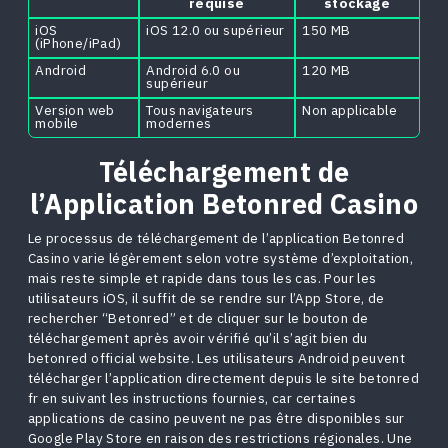
requise
stockage
iOS
iOS 12.0 ou supérieur
150 MB
(iPhone/iPad)
Android
Android 6.0 ou
120 MB
supérieur
Version web
Tous navigateurs
Non applicable
mobile
modernes
Téléchargement de
l’Application Betonred Casino
Le processus de téléchargement de l’application Betonred
Casino varie légèrement selon votre système d’exploitation,
mais reste simple et rapide dans tous les cas. Pour les
utilisateurs iOS, il suffit de se rendre sur l’App Store, de
rechercher “Betonred” et de cliquer sur le bouton de
téléchargement après avoir vérifié qu’il s’agit bien du
betonred official website. Les utilisateurs Android peuvent
télécharger l’application directement depuis le site betonred
fr en suivant les instructions fournies, car certaines
applications de casino peuvent ne pas être disponibles sur
Google Play Store en raison des restrictions régionales. Une