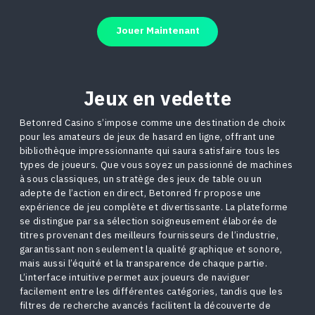
Jouer Maintenant
Jeux en vedette
Betonred Casino s’impose comme une destination de choix
pour les amateurs de jeux de hasard en ligne, offrant une
bibliothèque impressionnante qui saura satisfaire tous les
types de joueurs. Que vous soyez un passionné de machines
à sous classiques, un stratège des jeux de table ou un
adepte de l’action en direct, Betonred fr propose une
expérience de jeu complète et divertissante. La plateforme
se distingue par sa sélection soigneusement élaborée de
titres provenant des meilleurs fournisseurs de l’industrie,
garantissant non seulement la qualité graphique et sonore,
mais aussi l’équité et la transparence de chaque partie.
L’interface intuitive permet aux joueurs de naviguer
facilement entre les différentes catégories, tandis que les
filtres de recherche avancés facilitent la découverte de