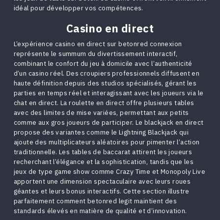
idéal pour développer vos compétences.
Casino en direct
L’expérience casino en direct sur betonred connexion
représente le summum du divertissement interactif,
combinant le confort du jeu à domicile avec l’authenticité
d’un casino réel. Des croupiers professionnels diffusent en
haute définition depuis des studios spécialisés, gérant les
parties en temps réel et interagissant avec les joueurs via le
chat en direct. La roulette en direct offre plusieurs tables
avec des limites de mise variées, permettant aux petits
comme aux gros joueurs de participer. Le blackjack en direct
propose des variantes comme le Lightning Blackjack qui
ajoute des multiplicateurs aléatoires pour pimenter l’action
traditionnelle. Les tables de baccarat attirent les joueurs
recherchant l’élégance et la sophistication, tandis que les
jeux de type game show comme Crazy Time et Monopoly Live
apportent une dimension spectaculaire avec leurs roues
géantes et leurs bonus interactifs. Cette section illustre
parfaitement comment betonred legit maintient des
standards élevés en matière de qualité et d’innovation.